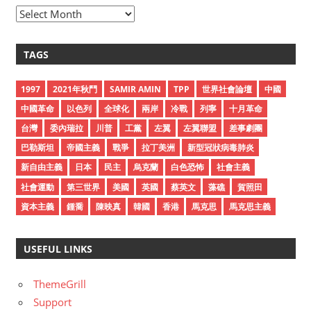
A
r
c
TAGS
h
i
1997
2021年秋鬥
SAMIR AMIN
TPP
世界社會論壇
中國
v
中國革命
以色列
全球化
兩岸
冷戰
列寧
十月革命
e
台灣
委內瑞拉
川普
工黨
左翼
左翼聯盟
差事劇團
s
巴勒斯坦
帝國主義
戰爭
拉丁美洲
新型冠狀病毒肺炎
新自由主義
日本
民主
烏克蘭
白色恐怖
社會主義
社會運動
第三世界
美國
英國
蔡英文
藻礁
賀照田
資本主義
鍾喬
陳映真
韓國
香港
馬克思
馬克思主義
USEFUL LINKS
ThemeGrill
Support