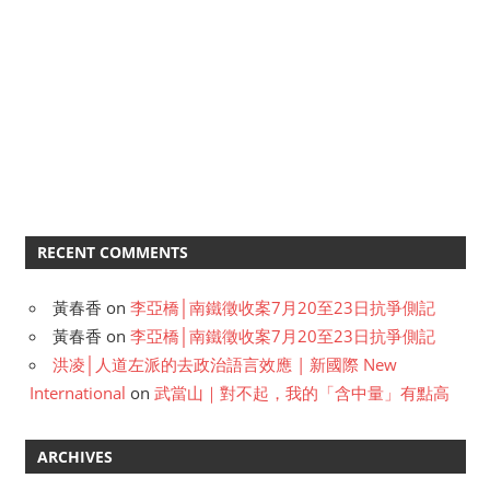
RECENT COMMENTS
黃春香
on
李亞橋│南鐵徵收案7月20至23日抗爭側記
黃春香
on
李亞橋│南鐵徵收案7月20至23日抗爭側記
洪凌│人道左派的去政治語言效應 | 新國際 New
International
on
武當山｜對不起，我的「含中量」有點高
ARCHIVES