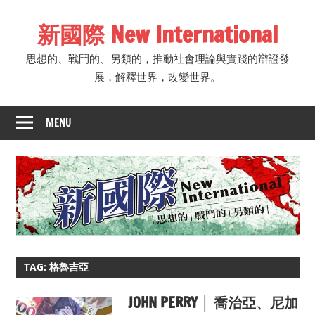
Skip
新國際 New International
to
content
思想的、戰鬥的、另類的，推動社會理論與實踐的辯證發
展，解釋世界，改變世界。
MENU
TAG: 格魯吉亞
JOHN PERRY │ 喬治亞、尼加