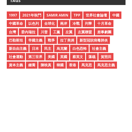
TAGS
h
i
1997
2021年秋鬥
SAMIR AMIN
TPP
世界社會論壇
中國
v
中國革命
以色列
全球化
兩岸
冷戰
列寧
十月革命
e
台灣
委內瑞拉
川普
工黨
左翼
左翼聯盟
差事劇團
s
巴勒斯坦
帝國主義
戰爭
拉丁美洲
新型冠狀病毒肺炎
新自由主義
日本
民主
烏克蘭
白色恐怖
社會主義
社會運動
第三世界
美國
英國
蔡英文
藻礁
賀照田
資本主義
鍾喬
陳映真
韓國
香港
馬克思
馬克思主義