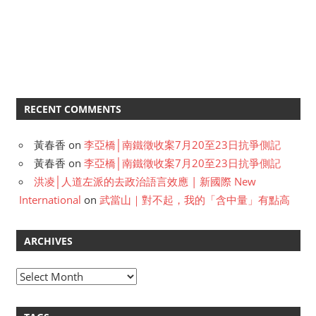
RECENT COMMENTS
黃春香
on
李亞橋│南鐵徵收案7月20至23日抗爭側記
黃春香
on
李亞橋│南鐵徵收案7月20至23日抗爭側記
洪凌│人道左派的去政治語言效應 | 新國際 New
International
on
武當山｜對不起，我的「含中量」有點高
ARCHIVES
A
r
c