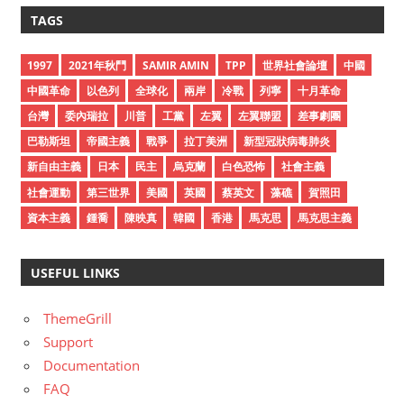
c
TAGS
h
i
1997
2021年秋鬥
SAMIR AMIN
TPP
世界社會論壇
中國
v
中國革命
以色列
全球化
兩岸
冷戰
列寧
十月革命
e
台灣
委內瑞拉
川普
工黨
左翼
左翼聯盟
差事劇團
s
巴勒斯坦
帝國主義
戰爭
拉丁美洲
新型冠狀病毒肺炎
新自由主義
日本
民主
烏克蘭
白色恐怖
社會主義
社會運動
第三世界
美國
英國
蔡英文
藻礁
賀照田
資本主義
鍾喬
陳映真
韓國
香港
馬克思
馬克思主義
USEFUL LINKS
ThemeGrill
Support
Documentation
FAQ