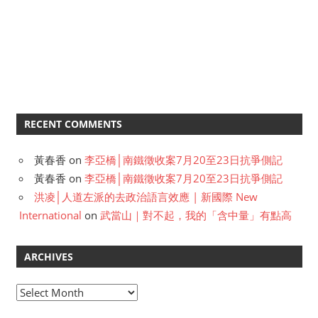
RECENT COMMENTS
黃春香
on
李亞橋│南鐵徵收案7月20至23日抗爭側記
黃春香
on
李亞橋│南鐵徵收案7月20至23日抗爭側記
洪凌│人道左派的去政治語言效應 | 新國際 New
International
on
武當山｜對不起，我的「含中量」有點高
ARCHIVES
A
r