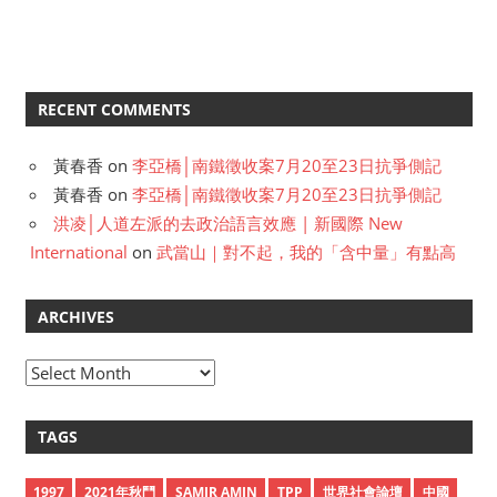
RECENT COMMENTS
黃春香
on
李亞橋│南鐵徵收案7月20至23日抗爭側記
黃春香
on
李亞橋│南鐵徵收案7月20至23日抗爭側記
洪凌│人道左派的去政治語言效應 | 新國際 New
International
on
武當山｜對不起，我的「含中量」有點高
ARCHIVES
A
r
c
TAGS
h
i
1997
2021年秋鬥
SAMIR AMIN
TPP
世界社會論壇
中國