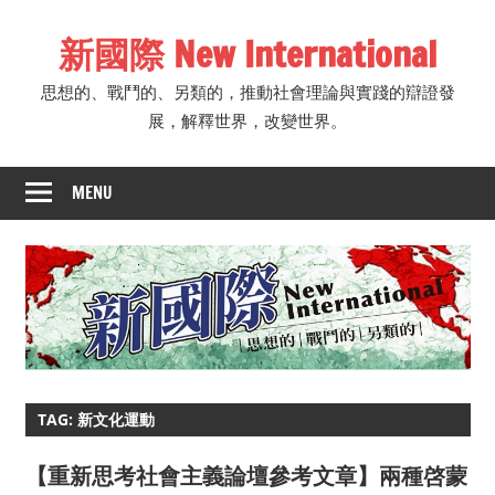
Skip
新國際 New International
to
content
思想的、戰鬥的、另類的，推動社會理論與實踐的辯證發
展，解釋世界，改變世界。
MENU
TAG: 新文化運動
【重新思考社會主義論壇參考文章】兩種啓蒙