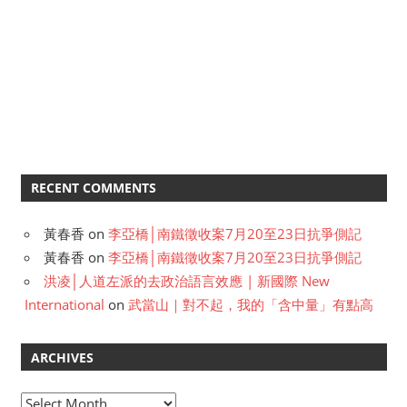
RECENT COMMENTS
黃春香
on
李亞橋│南鐵徵收案7月20至23日抗爭側記
黃春香
on
李亞橋│南鐵徵收案7月20至23日抗爭側記
洪凌│人道左派的去政治語言效應 | 新國際 New
International
on
武當山｜對不起，我的「含中量」有點高
ARCHIVES
A