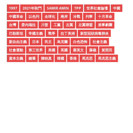
i
1997
2021年秋鬥
SAMIR AMIN
TPP
世界社會論壇
中國
v
中國革命
以色列
全球化
兩岸
冷戰
列寧
十月革命
e
台灣
委內瑞拉
川普
工黨
左翼
左翼聯盟
差事劇團
s
巴勒斯坦
帝國主義
戰爭
拉丁美洲
新型冠狀病毒肺炎
新自由主義
日本
民主
烏克蘭
白色恐怖
社會主義
社會運動
第三世界
美國
英國
蔡英文
藻礁
賀照田
資本主義
鍾喬
陳映真
韓國
香港
馬克思
馬克思主義