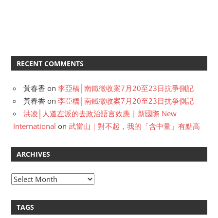
RECENT COMMENTS
黃春香
on
李亞橋│南鐵徵收案7月20至23日抗爭側記
黃春香
on
李亞橋│南鐵徵收案7月20至23日抗爭側記
洪凌│人道左派的去政治語言效應 | 新國際 New
International
on
武當山｜對不起，我的「含中量」有點高
ARCHIVES
A
r
c
TAGS
h