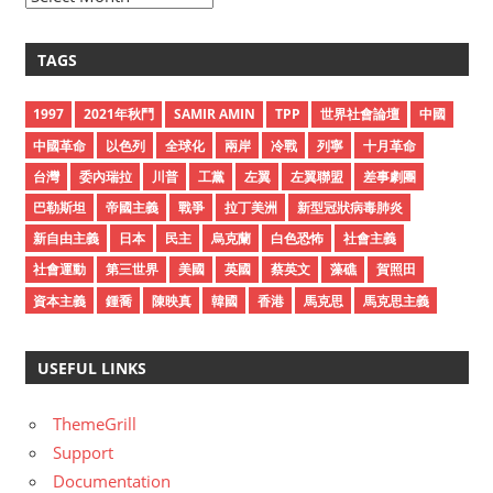
r
c
TAGS
h
i
1997
2021年秋鬥
SAMIR AMIN
TPP
世界社會論壇
中國
v
中國革命
以色列
全球化
兩岸
冷戰
列寧
十月革命
e
台灣
委內瑞拉
川普
工黨
左翼
左翼聯盟
差事劇團
s
巴勒斯坦
帝國主義
戰爭
拉丁美洲
新型冠狀病毒肺炎
新自由主義
日本
民主
烏克蘭
白色恐怖
社會主義
社會運動
第三世界
美國
英國
蔡英文
藻礁
賀照田
資本主義
鍾喬
陳映真
韓國
香港
馬克思
馬克思主義
USEFUL LINKS
ThemeGrill
Support
Documentation