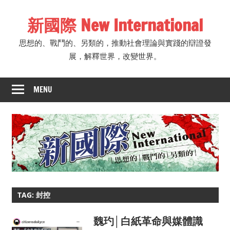
Skip
新國際 New International
to
content
思想的、戰鬥的、另類的，推動社會理論與實踐的辯證發
展，解釋世界，改變世界。
MENU
TAG: 封控
魏玓│白紙革命與媒體識