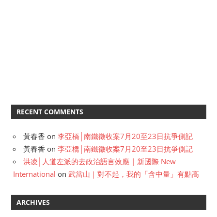
RECENT COMMENTS
黃春香
on
李亞橋│南鐵徵收案7月20至23日抗爭側記
黃春香
on
李亞橋│南鐵徵收案7月20至23日抗爭側記
洪凌│人道左派的去政治語言效應 | 新國際 New
International
on
武當山｜對不起，我的「含中量」有點高
ARCHIVES