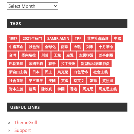
A
r
c
TAGS
h
i
1997
2021年秋鬥
SAMIR AMIN
TPP
世界社會論壇
中國
v
中國革命
以色列
全球化
兩岸
冷戰
列寧
十月革命
e
台灣
委內瑞拉
川普
工黨
左翼
左翼聯盟
差事劇團
s
巴勒斯坦
帝國主義
戰爭
拉丁美洲
新型冠狀病毒肺炎
新自由主義
日本
民主
烏克蘭
白色恐怖
社會主義
社會運動
第三世界
美國
英國
蔡英文
藻礁
賀照田
資本主義
鍾喬
陳映真
韓國
香港
馬克思
馬克思主義
USEFUL LINKS
ThemeGrill
Support