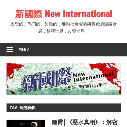
Skip
新國際 New International
to
content
思想的、戰鬥的、另類的，推動社會理論與實踐的辯證發
展，解釋世界，改變世界。
MENU
TAG: 報導攝影
鍾喬│《惡水真相》：解密