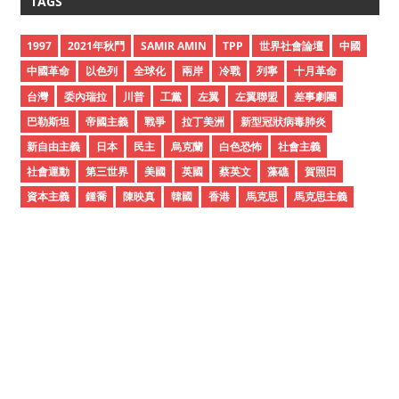
TAGS
h
i
1997
2021年秋鬥
SAMIR AMIN
TPP
世界社會論壇
中國
v
中國革命
以色列
全球化
兩岸
冷戰
列寧
十月革命
e
台灣
委內瑞拉
川普
工黨
左翼
左翼聯盟
差事劇團
s
巴勒斯坦
帝國主義
戰爭
拉丁美洲
新型冠狀病毒肺炎
新自由主義
日本
民主
烏克蘭
白色恐怖
社會主義
社會運動
第三世界
美國
英國
蔡英文
藻礁
賀照田
資本主義
鍾喬
陳映真
韓國
香港
馬克思
馬克思主義