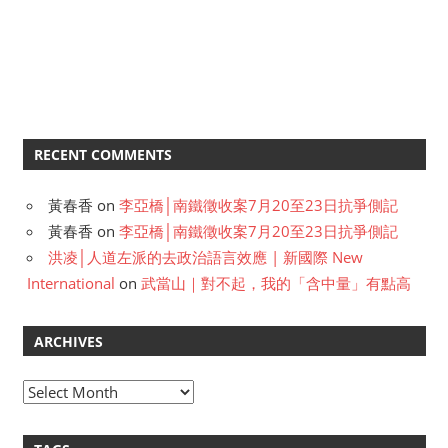
RECENT COMMENTS
黃春香
on
李亞橋│南鐵徵收案7月20至23日抗爭側記
黃春香
on
李亞橋│南鐵徵收案7月20至23日抗爭側記
洪凌│人道左派的去政治語言效應 | 新國際 New
International
on
武當山｜對不起，我的「含中量」有點高
ARCHIVES
A
r
c