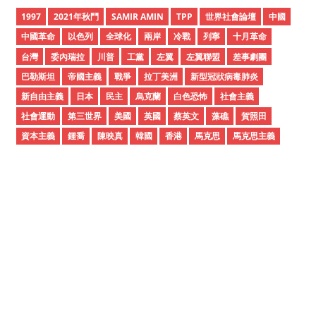
i
1997
2021年秋鬥
SAMIR AMIN
TPP
世界社會論壇
中國
v
中國革命
以色列
全球化
兩岸
冷戰
列寧
十月革命
e
台灣
委內瑞拉
川普
工黨
左翼
左翼聯盟
差事劇團
s
巴勒斯坦
帝國主義
戰爭
拉丁美洲
新型冠狀病毒肺炎
新自由主義
日本
民主
烏克蘭
白色恐怖
社會主義
社會運動
第三世界
美國
英國
蔡英文
藻礁
賀照田
資本主義
鍾喬
陳映真
韓國
香港
馬克思
馬克思主義