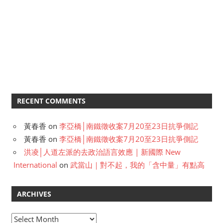
RECENT COMMENTS
黃春香
on
李亞橋│南鐵徵收案7月20至23日抗爭側記
黃春香
on
李亞橋│南鐵徵收案7月20至23日抗爭側記
洪凌│人道左派的去政治語言效應 | 新國際 New
International
on
武當山｜對不起，我的「含中量」有點高
ARCHIVES
A