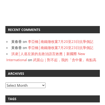
RECENT COMMENTS
黃春香
on
李亞橋│南鐵徵收案7月20至23日抗爭側記
黃春香
on
李亞橋│南鐵徵收案7月20至23日抗爭側記
洪凌│人道左派的去政治語言效應 | 新國際 New
International
on
武當山｜對不起，我的「含中量」有點高
ARCHIVES
A
r
c
TAGS
h