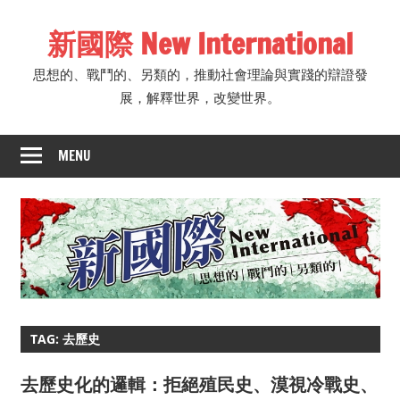
Skip
新國際 New International
to
content
思想的、戰鬥的、另類的，推動社會理論與實踐的辯證發
展，解釋世界，改變世界。
MENU
TAG: 去歷史
去歷史化的邏輯：拒絕殖民史、漠視冷戰史、