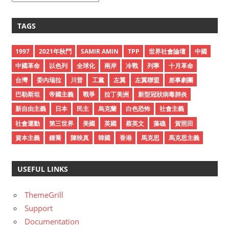
r
c
TAGS
h
i
1997
2021年秋鬥
SAMIR AMIN
TPP
世界社會論壇
中國
v
中國革命
以色列
全球化
兩岸
冷戰
列寧
十月革命
e
台灣
委內瑞拉
川普
工黨
左翼
左翼聯盟
差事劇團
s
巴勒斯坦
帝國主義
戰爭
拉丁美洲
新型冠狀病毒肺炎
新自由主義
日本
民主
烏克蘭
白色恐怖
社會主義
社會運動
第三世界
美國
英國
蔡英文
藻礁
賀照田
資本主義
鍾喬
陳映真
韓國
香港
馬克思
馬克思主義
USEFUL LINKS
ThemeGrill
Support
Documentation