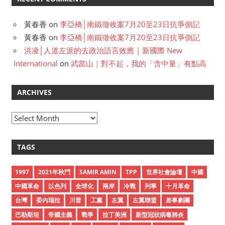
黃春香
on
李亞橋│南鐵徵收案7月20至23日抗爭側記
黃春香
on
李亞橋│南鐵徵收案7月20至23日抗爭側記
洪凌│人道左派的去政治語言效應 | 新國際 New
International
on
武當山｜對不起，我的「含中量」有點高
ARCHIVES
A
r
c
TAGS
h
i
1997
2021年秋鬥
SAMIR AMIN
TPP
世界社會論壇
中國
v
中國革命
以色列
全球化
兩岸
冷戰
列寧
十月革命
e
台灣
委內瑞拉
川普
工黨
左翼
左翼聯盟
差事劇團
s
巴勒斯坦
帝國主義
戰爭
拉丁美洲
新型冠狀病毒肺炎