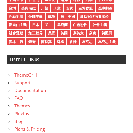
e
台灣
委內瑞拉
川普
工黨
左翼
左翼聯盟
差事劇團
s
巴勒斯坦
帝國主義
戰爭
拉丁美洲
新型冠狀病毒肺炎
新自由主義
日本
民主
烏克蘭
白色恐怖
社會主義
社會運動
第三世界
美國
英國
蔡英文
藻礁
賀照田
資本主義
鍾喬
陳映真
韓國
香港
馬克思
馬克思主義
USEFUL LINKS
ThemeGrill
Support
Documentation
FAQ
Themes
Plugins
Blog
Plans & Pricing