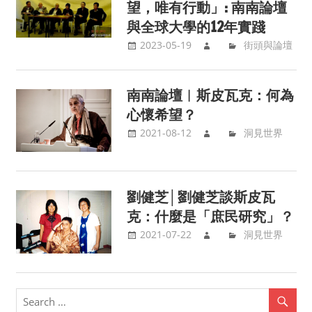
望，唯有行動」: 南南論壇
與全球大學的12年實踐
2023-05-19
街頭與論壇
南南論壇︱斯皮瓦克：何為
心懷希望？
2021-08-12
洞見世界
劉健芝│劉健芝談斯皮瓦
克：什麼是「庶民研究」？
2021-07-22
洞見世界