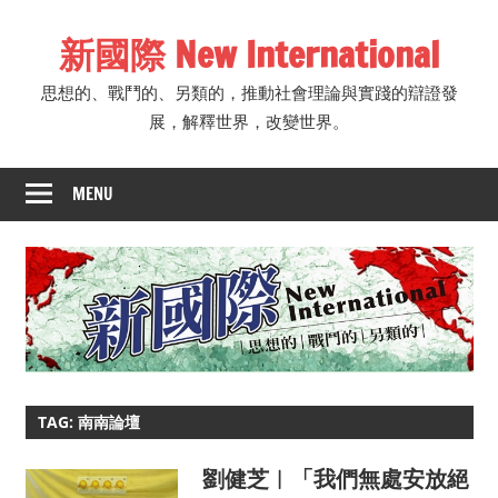
Skip
新國際 New International
to
content
思想的、戰鬥的、另類的，推動社會理論與實踐的辯證發
展，解釋世界，改變世界。
MENU
TAG: 南南論壇
劉健芝︱「我們無處安放絕