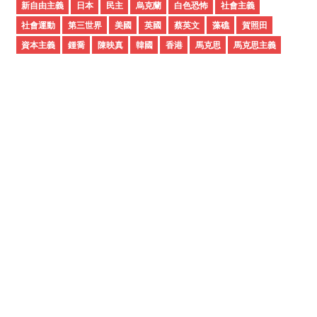
新自由主義
日本
民主
烏克蘭
白色恐怖
社會主義
社會運動
第三世界
美國
英國
蔡英文
藻礁
賀照田
資本主義
鍾喬
陳映真
韓國
香港
馬克思
馬克思主義