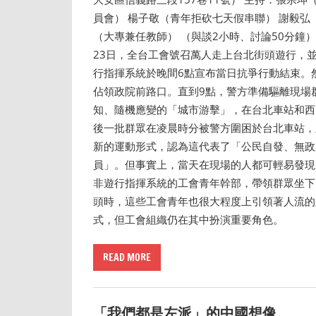
員會） 楊子敬（青年拒砍七天假串聯） 謝毅弘
（大專兼任教師） （與談2小時、討論50分鐘）
23日，全台工會號召萬人走上台北街頭遊行，
行指揮系統於晚間6點宣布當日抗爭行動結束。
佔領政院前路口。直到9點，警方準備驅離現場
知、隨機應變的「城市游擊」，在台北車站和西
後一批群眾在凌晨時分被警方圍困於台北車站，
新的運動形式，認為這代表了「公民自發、無政
員」。但事實上，當天在現場的人都可輕易發現
非遊行指揮系統的工會青年幹部，帶領群眾坐下
頭時，這些工會青年也很大程度上引領著人流的
式，但工會組織仍在其中扮演重要角色。
READ MORE
「我們都是左派」的中國想像