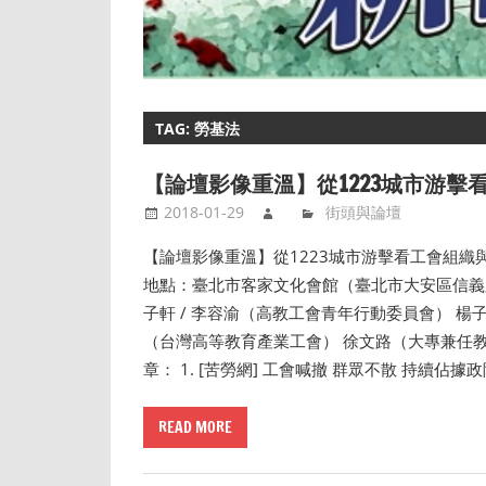
TAG: 勞基法
【論壇影像重溫】從1223城市游擊
2018-01-29
街頭與論壇
【論壇影像重溫】從1223城市游擊看工會組織與青年
地點：臺北市客家文化會館（臺北市大安區信義路
子軒 / 李容渝（高教工會青年行動委員會） 
（台灣高等教育產業工會） 徐文路（大專兼任教師） 影
章： 1. [苦勞網] 工會喊撤 群眾不散 持續佔
READ MORE