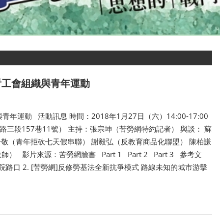
看工會組織與青年運動
運動 活動訊息 時間：2018年1月27日（六）14:00-17:00
三段157巷11號） 主持：張宗坤（苦勞網特約記者） 與談： 蘇
楊子敬（青年拒砍七天假串聯） 謝毅弘（反教育商品化聯盟） 陳柏謙
片來源：苦勞網臉書 Part 1 Part 2 Part 3 參考文
據政院路口 2. [苦勞網]反修勞基法全新抗爭模式 路線未知的城市游擊