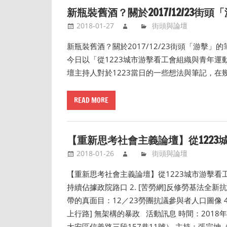
新瓶裝舊酒？關於2017/12/23街
2018-01-27
街頭與論壇
新瓶裝舊酒？關於2017/12/23街頭「游擊
今日以「從1223城市游擊看工會組織與青年
壇主持人對於1223當日的一些想法與筆記，在
READ MORE
【重新思考社會主義論壇】從122
2018-01-26
街頭與論壇
【重新思考社會主義論壇】從1223城市游擊看工會
持續佔據政院路口 2. [苦勞網]反修勞基法全新抗
帶的真面目：12／23勞團抗議參與者人口圖像 4
上行路] 無架構的暴政 活動訊息 時間：2018年
大安區信義路三段157巷11號） 主持：張宗坤