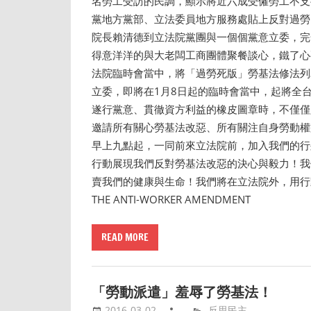
名勞工受訪的民調，顯示將近六成受僱勞工不支
黨地方黨部、立法委員地方服務處貼上反對過勞
院長賴清德到立法院黨團與一個個黨意立委，完
得意洋洋的與大老闆工商團體聚餐談心，鐵了心
法院臨時會當中，將「過勞死版」勞基法修法列
立委，即將在1月8日起的臨時會當中，起將全
遂行黨意、貫徹資方利益的橡皮圖章時，不僅僅
邀請所有關心勞基法改惡、所有關注自身勞動權
早上九點起，一同前來立法院前，加入我們的行
行動展現我們反對勞基法改惡的決心與毅力！我
賣我們的健康與生命！我們將在立法院外，用行
THE ANTI-WORKER AMENDMENT
READ MORE
「勞動派遣」羞辱了勞基法！
2016-03-02
反思民主