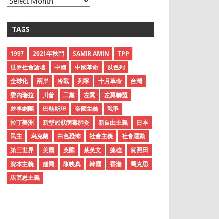
A
r
c
TAGS
h
i
1997
2021年秋鬥
SAMIR AMIN
TPP
v
世界社會論壇
中國
中國革命
以色列
e
全球化
兩岸
冷戰
列寧
十月革命
台灣
s
委內瑞拉
川普
工黨
左翼
左翼聯盟
差事劇團
巴勒斯坦
帝國主義
戰爭
拉丁美洲
新型冠狀病毒肺炎
新自由主義
日本
民主
烏克蘭
白色恐怖
社會主義
社會運動
第三世界
美國
英國
蔡英文
藻礁
賀照田
資本主義
鍾喬
陳映真
韓國
香港
馬克思
馬克思主義