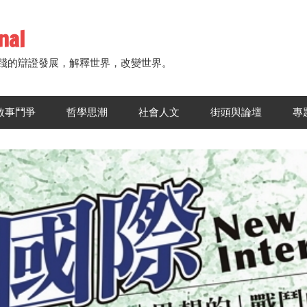
nal
踐的辯證發展，解釋世界，改變世界。
敘事鬥爭
哲學思潮
社會人文
街頭與論壇
專