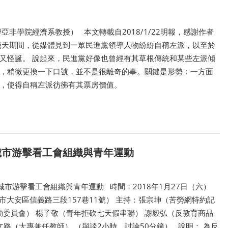
非學院經濟系教授） 本文轉載自2018/1/22明報，感謝作者
幾天期間，從媒體見到一眾民進黨領導人物紛紛自稱左派，以至於
又怪誕。 說起來，民進黨好像也曾經有其草根傳統和某些左派傾
，稍微更換一下口號，並不是很離奇的事。關鍵是形勢：一方面
，使得自稱左派彷彿有其票房價值。
3城市游擊看工會組織與青年運動
3城市游擊看工會組織與青年運動 時間：2018年1月27日（六）
（臺北市大安區信義路三段157巷11號） 主持：張宗坤（苦勞網特約記
行動委員會） 楊子敬（青年拒砍七天假串聯） 謝毅弘（反教育商品
文路（大專兼任教師） （與談2小時、討論50分鐘） 說明： 為反