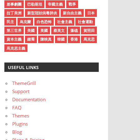
差事劇團
巴勒斯坦
帝國主義
戰爭
拉丁美洲
新型冠狀病毒肺炎
新自由主義
日本
民主
烏克蘭
白色恐怖
社會主義
社會運動
第三世界
美國
英國
蔡英文
藻礁
賀照田
資本主義
鍾喬
陳映真
韓國
香港
馬克思
馬克思主義
USEFUL LINKS
ThemeGrill
Support
Documentation
FAQ
Themes
Plugins
Blog
Plans & Pricing