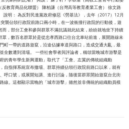
（反教育商品化聯盟） 陳柏謙（台灣高等教育產業工會） 徐文路
 說明： 為反對民進黨政府修惡《勞基法》，去年（2017）12月
並突襲佔領行政院前路口兩小時，在一波衝撞行政院的行動後，遊
然而，部分工會和參與群眾不滿抗議就此結束，紛紛就地坐下持續
群眾，數百名群眾於是從忠孝西路口往台北車站前進，展開路線未
門町一帶的道路遊竄，沿途佔據車道與路口，造成交通大亂，最
並全數遭到清場。 一些社會學者與評論者，稱頌當晚城市游擊是
府的青年學生新興運動」取代了「工會、左翼的傳統組織動
，自指揮系統宣布撤場、群眾持續佔領行政院前路口以來，就有
、呼口號，或展開短講、進行討論，隨後當群眾開始遊竄台北街
路線。這都顯示當晚的「城市游擊」雖然並非傳統的組織動員模