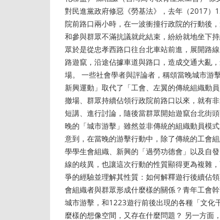
對民進黨政府修惡《勞基法》，去年（2017）
院前路口兩小時，在一波衝撞行政院的行動後，
和參與群眾不滿抗議就此結束，紛紛就地坐下持
眾於是從忠孝西路口往台北車站前進，展開路線
路遊竄，沿途佔據車道與路口，造成交通大亂，
場。 一些社會學者與評論者，稱頌當晚城市游
新興運動」取代了「工會、左翼的傳統組織動員
撤場、群眾持續佔領行政院前路口以來，就有非
短講、進行討論，隨後當群眾開始遊竄台北街頭
晚的「城市游擊」雖然並非傳統的組織動員模式
意到，在當晚的游擊行動中，除了傳統的工會組
學學生會組織、新興的「過勞功德會」以及自發
線的歧異，也讓這次行動的性質顯得更為複雜，
爭的經驗並理解其性質：如何解釋遊行後續佔領
會組織者與群眾形成什麼樣的關係？青年工會幹
城市游擊，和1223遊行前後出現的各種「文
麼樣的想像空間，又存在什麼問題？ 另一方面