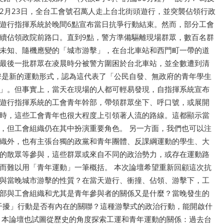
12月23日，全台工會號召萬人走上台北街頭遊行，並突襲佔領行政
遊行指揮系統於晚間6點宣布當日抗爭行動結束。然而，部分工會
續佔領政院前路口。直到9點，警方準備驅離現場群眾，數百名群
未知、隨機應變的「城市游擊」，在台北車站和西門町一帶的道
最後一批群眾在凌晨時分被警方圍困於台北車站，並全數遭到清
擊是新的運動形式，認為這代表了「公民自發、無政府的青年學生
」。但事實上，當天在現場的人都可輕易發現，自指揮系統宣布
遊行指揮系統的工會青年幹部，帶領群眾坐下、呼口號，或展開
時，這些工會青年也很大程度上引領著人流的路線。這都顯示當
，但工會組織仍在其中扮演重要角色。 另一方面，我們也可以注
織外，也有主張台獨的政黨和青年團體、反課綱運動的學生、大
的散眾等參與，這些群眾或來自不同的政治勢力，或存在運動路
而難以用「青年運動」一筆概括。 本次論壇希望重新回顧這次抗
與當晚城市游擊的性質？在當天遊行、衝撞、佔領、游擊下，工
部與工會組織和尤其是青年參與者的關係又是什麼？當晚發生的
化干擾」行動是否有內在的關聯？這種游擊式的政治行動，能開啟什
，本論壇也試圖從歷史的角度探索工運和青年運動的關係：過去台