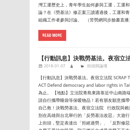
灣工運歷史上，青年學生如何參與工運，工運和
論？在《勞基法》修正案三讀通過後，工運和青
組織工作者參與討論。 （苦勞網同步臉書直播） 發
READ MORE
【行動訊息】決戰勞基法。夜宿立
2018-01-07
街頭與論壇
【行動訊息】決戰勞基法。夜宿立法院 SCRAP THE AN
ACT Defend democracy and labor r
為止。 【地點】立法院青島東路靠近中山南路
請自行攜帶睡袋等保暖物品！若有朋友願意攜帶
自己救！決戰勞基法。夜宿立法院 行政院與賴清
別在高雄與台北舉行的「反勞基法改惡」大遊行
上街頭，堅定表達出「拒絕過勞」、「反對修惡