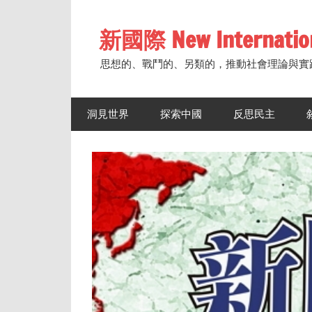
Skip
to
新國際 New Internatio
content
思想的、戰鬥的、另類的，推動社會理論與實
洞見世界
探索中國
反思民主