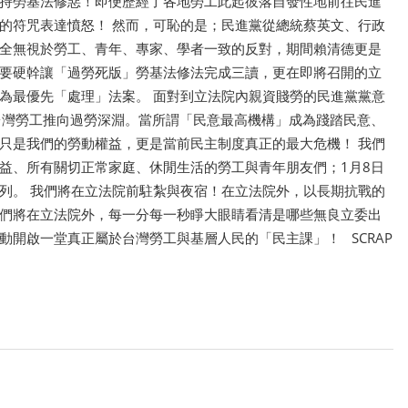
持勞基法修惡！即便歷經了各地勞工此起彼落自發性地前往民進
的符咒表達憤怒！ 然而，可恥的是；民進黨從總統蔡英文、行政
全無視於勞工、青年、專家、學者一致的反對，期間賴清德更是
要硬幹讓「過勞死版」勞基法修法完成三讀，更在即將召開的立
為最優先「處理」法案。 面對到立法院內親資賤勞的民進黨黨意
台灣勞工推向過勞深淵。當所謂「民意最高機構」成為踐踏民意、
只是我們的勞動權益，更是當前民主制度真正的最大危機！ 我們
益、所有關切正常家庭、休閒生活的勞工與青年朋友們；1月8日
列。 我們將在立法院前駐紮與夜宿！在立法院外，以長期抗戰的
們將在立法院外，每一分每一秒睜大眼睛看清是哪些無良立委出
動開啟一堂真正屬於台灣勞工與基層人民的「民主課」！ SCRAP