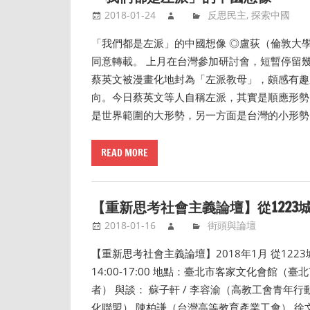
2018-01-24
反思民主
,
探索中國
「我們都是左派」的中國想像 ◎盧荻（倫敦大學亞
同意轉載。 上月在台灣參加研討會，短暫停留
蔡英文被漫畫化地封為「左派教母」，頗感有趣
向。今日蔡英文等人自稱左派，其實是順應形勢
是世界範圍的大形勢，另一方面是台灣的小形勢
READ MORE
【重新思考社會主義論壇】從122
2018-01-16
街頭與論壇
【重新思考社會主義論壇】2018年1月 從122
14:00-17:00 地點：臺北市客家文化會館
者） 與談： 蘇子軒 / 李容渝（高教工會青年
化聯盟） 陳柏謙（台灣高等教育產業工會） 徐