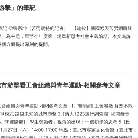
頭「游擊」的筆記
」的筆記 ◎張宗坤（苦勞網特約記者） 【編按】新國際與苦勞網將於
運動」為主題，舉辦今年度第一場重新思考社會主義論壇。本文為論
幾個方面提出深刻的提問。
3城市游擊看工會組織與青年運動–相關參考文章
組織與青年運動 相關參考文章 1. [苦勞網] 工會喊撤 群眾不散
爭模式 路線未知的城市游擊 3. [清大1223遊行調查團] 揭開錄音
. [學運斷簡]「學生勞動者」視角的出現：一個初步的思考 5. [丘
1月27日（六）14:00-17:00 地點：臺北市客家文化會館（臺北市
（苦勞網特約記者） 與談： 蘇子軒 / 李容渝（高教工會青年行動委