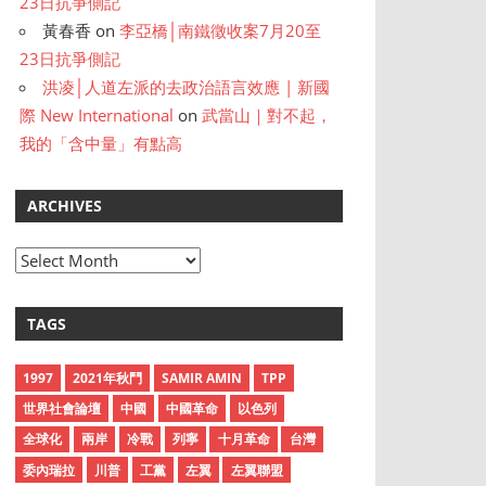
23日抗爭側記
黃春香
on
李亞橋│南鐵徵收案7月20至
23日抗爭側記
洪凌│人道左派的去政治語言效應 | 新國
際 New International
on
武當山｜對不起，
我的「含中量」有點高
ARCHIVES
A
r
c
TAGS
h
i
1997
2021年秋鬥
SAMIR AMIN
TPP
v
世界社會論壇
中國
中國革命
以色列
e
全球化
兩岸
冷戰
列寧
十月革命
台灣
s
委內瑞拉
川普
工黨
左翼
左翼聯盟