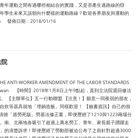
青年運動之間有過哪些相結合的實踐，又是否產生過路線的辯
年學生未來又該朝向什麼樣的運動路線？歡迎各界朋友與運動的
佈日期：2018/01/16
法院
TI-WORKER AMENDMENT OF THE LABOR STANDARDS
ights in Taiwan 【時間】2018年1月8日上午9點起，直到立法院退回修法
端。 【主辦單位】五一行動聯盟 【注意！】願意一同夜宿的朋友，
自炊等器具就地「埋鍋造飯」同樣歡迎！ 【臉書資訊】自己的假
德「過勞死版」勞基法修正案，即便歷經了1210與1223兩場分
。南、北兩地各吸引了超過上萬名勞工、青年、家長親子踴躍走
」的清楚訴求！即便歷經了勞動部被迫公布了之前針對超過3000