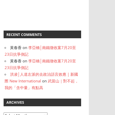
RECENT COMMENTS
黃春香
on
李亞橋│南鐵徵收案7月20至
23日抗爭側記
黃春香
on
李亞橋│南鐵徵收案7月20至
23日抗爭側記
洪凌│人道左派的去政治語言效應 | 新國
際 New International
on
武當山｜對不起，
我的「含中量」有點高
ARCHIVES