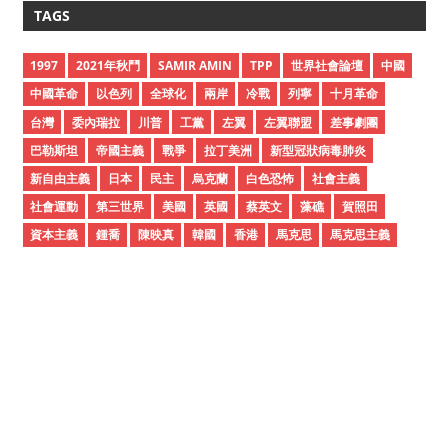
c
TAGS
h
i
1997
2021年秋鬥
SAMIR AMIN
TPP
世界社會論壇
中國
v
中國革命
以色列
全球化
兩岸
冷戰
列寧
十月革命
e
台灣
委內瑞拉
川普
工黨
左翼
左翼聯盟
差事劇團
s
巴勒斯坦
帝國主義
戰爭
拉丁美洲
新型冠狀病毒肺炎
新自由主義
日本
民主
烏克蘭
白色恐怖
社會主義
社會運動
第三世界
美國
英國
蔡英文
藻礁
賀照田
資本主義
鍾喬
陳映真
韓國
香港
馬克思
馬克思主義