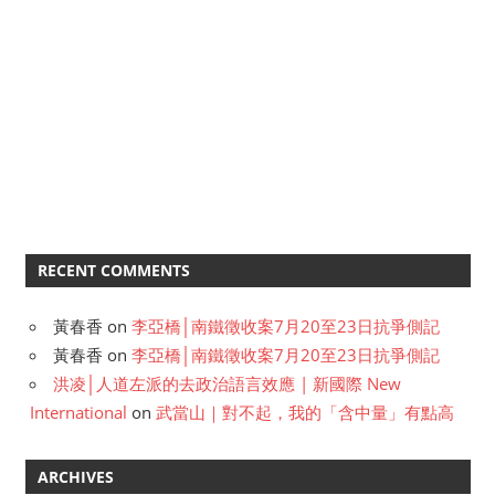
RECENT COMMENTS
黃春香
on
李亞橋│南鐵徵收案7月20至23日抗爭側記
黃春香
on
李亞橋│南鐵徵收案7月20至23日抗爭側記
洪凌│人道左派的去政治語言效應 | 新國際 New
International
on
武當山｜對不起，我的「含中量」有點高
ARCHIVES