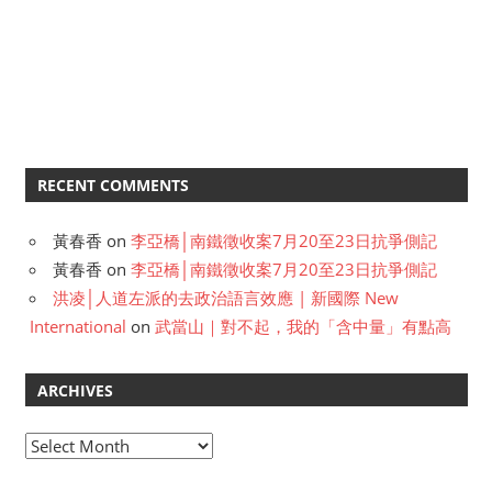
RECENT COMMENTS
黃春香
on
李亞橋│南鐵徵收案7月20至23日抗爭側記
黃春香
on
李亞橋│南鐵徵收案7月20至23日抗爭側記
洪凌│人道左派的去政治語言效應 | 新國際 New
International
on
武當山｜對不起，我的「含中量」有點高
ARCHIVES
A
r