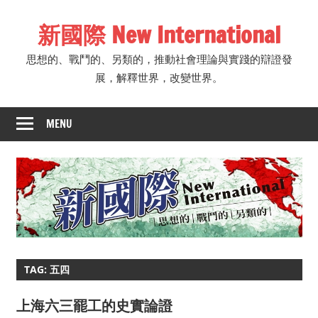
Skip
新國際 New International
to
content
思想的、戰鬥的、另類的，推動社會理論與實踐的辯證發
展，解釋世界，改變世界。
MENU
TAG: 五四
上海六三罷工的史實論證