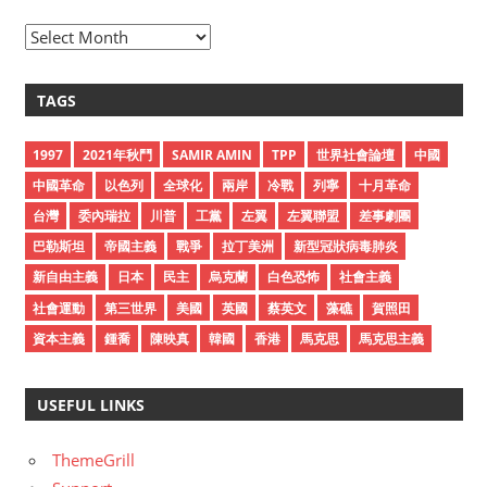
A
r
c
TAGS
h
i
1997
2021年秋鬥
SAMIR AMIN
TPP
世界社會論壇
中國
v
中國革命
以色列
全球化
兩岸
冷戰
列寧
十月革命
e
台灣
委內瑞拉
川普
工黨
左翼
左翼聯盟
差事劇團
s
巴勒斯坦
帝國主義
戰爭
拉丁美洲
新型冠狀病毒肺炎
新自由主義
日本
民主
烏克蘭
白色恐怖
社會主義
社會運動
第三世界
美國
英國
蔡英文
藻礁
賀照田
資本主義
鍾喬
陳映真
韓國
香港
馬克思
馬克思主義
USEFUL LINKS
ThemeGrill