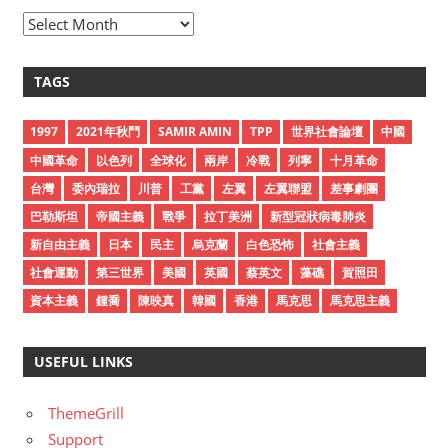
A
r
c
TAGS
h
i
1997
2021年秋鬥
SAMIR AMIN
TPP
世界社會論壇
中國
v
中國革命
以色列
全球化
兩岸
冷戰
列寧
十月革命
e
台灣
委內瑞拉
川普
工黨
左翼
左翼聯盟
差事劇團
s
巴勒斯坦
帝國主義
戰爭
拉丁美洲
新型冠狀病毒肺炎
新自由主義
日本
民主
烏克蘭
白色恐怖
社會主義
社會運動
第三世界
美國
英國
蔡英文
藻礁
賀照田
資本主義
鍾喬
陳映真
韓國
香港
馬克思
馬克思主義
USEFUL LINKS
ThemeGrill
Support