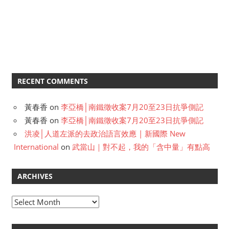
RECENT COMMENTS
黃春香
on
李亞橋│南鐵徵收案7月20至23日抗爭側記
黃春香
on
李亞橋│南鐵徵收案7月20至23日抗爭側記
洪凌│人道左派的去政治語言效應 | 新國際 New
International
on
武當山｜對不起，我的「含中量」有點高
ARCHIVES
A
r
c