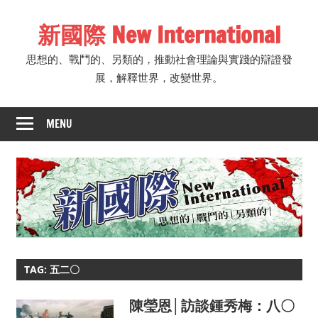
Skip
新國際 New International
to
content
思想的、戰鬥的、另類的，推動社會理論與實踐的辯證發
展，解釋世界，改變世界。
MENU
TAG: 五二〇
陳瑩恩│訪談鍾秀梅：八〇