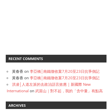
RECENT COMMENTS
黃春香
on
李亞橋│南鐵徵收案7月20至23日抗爭側記
黃春香
on
李亞橋│南鐵徵收案7月20至23日抗爭側記
洪凌│人道左派的去政治語言效應 | 新國際 New
International
on
武當山｜對不起，我的「含中量」有點高
ARCHIVES