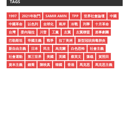
TAGS
h
i
1997
2021年秋鬥
SAMIR AMIN
TPP
世界社會論壇
中國
v
中國革命
以色列
全球化
兩岸
冷戰
列寧
十月革命
e
台灣
委內瑞拉
川普
工黨
左翼
左翼聯盟
差事劇團
s
巴勒斯坦
帝國主義
戰爭
拉丁美洲
新型冠狀病毒肺炎
新自由主義
日本
民主
烏克蘭
白色恐怖
社會主義
社會運動
第三世界
美國
英國
蔡英文
藻礁
賀照田
資本主義
鍾喬
陳映真
韓國
香港
馬克思
馬克思主義