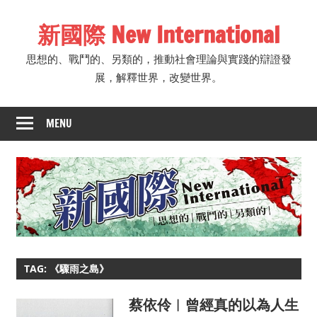
Skip
新國際 New International
to
content
思想的、戰鬥的、另類的，推動社會理論與實踐的辯證發
展，解釋世界，改變世界。
MENU
TAG: 《驟雨之島》
蔡依伶︱曾經真的以為人生