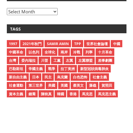
A
r
c
TAGS
h
i
1997
2021年秋鬥
SAMIR AMIN
TPP
世界社會論壇
中國
v
中國革命
以色列
全球化
兩岸
冷戰
列寧
十月革命
e
台灣
委內瑞拉
川普
工黨
左翼
左翼聯盟
差事劇團
s
巴勒斯坦
帝國主義
戰爭
拉丁美洲
新型冠狀病毒肺炎
新自由主義
日本
民主
烏克蘭
白色恐怖
社會主義
社會運動
第三世界
美國
英國
蔡英文
藻礁
賀照田
資本主義
鍾喬
陳映真
韓國
香港
馬克思
馬克思主義