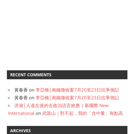
RECENT COMMENTS
黃春香
on
李亞橋│南鐵徵收案7月20至23日抗爭側記
黃春香
on
李亞橋│南鐵徵收案7月20至23日抗爭側記
洪凌│人道左派的去政治語言效應 | 新國際 New
International
on
武當山｜對不起，我的「含中量」有點高
ARCHIVES