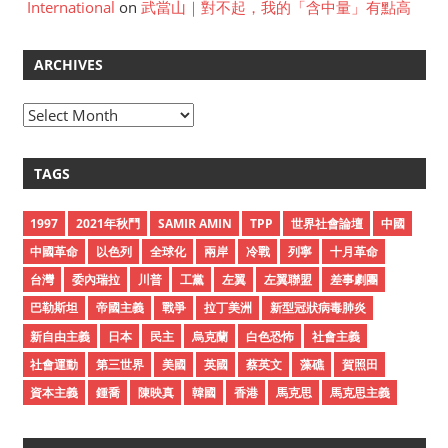
International
on
武當山｜對不起，我的「含中量」有點高
ARCHIVES
A
r
c
TAGS
h
i
1997
2021年秋鬥
SAMIR AMIN
TPP
世界社會論壇
中國
v
中國革命
以色列
全球化
兩岸
冷戰
列寧
十月革命
e
台灣
委內瑞拉
川普
工黨
左翼
左翼聯盟
差事劇團
s
巴勒斯坦
帝國主義
戰爭
拉丁美洲
新型冠狀病毒肺炎
新自由主義
日本
民主
烏克蘭
白色恐怖
社會主義
社會運動
第三世界
美國
英國
蔡英文
藻礁
賀照田
資本主義
鍾喬
陳映真
韓國
香港
馬克思
馬克思主義