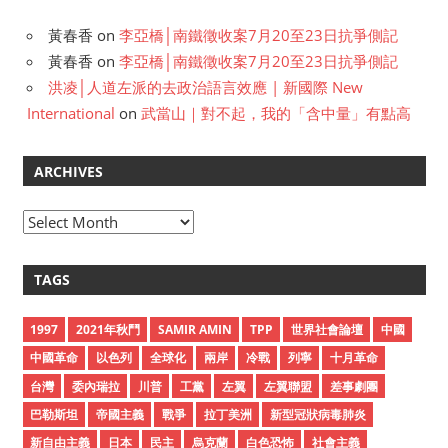
黃春香
on
李亞橋│南鐵徵收案7月20至23日抗爭側記
黃春香
on
李亞橋│南鐵徵收案7月20至23日抗爭側記
洪凌│人道左派的去政治語言效應 | 新國際 New
International
on
武當山｜對不起，我的「含中量」有點高
ARCHIVES
A
r
c
TAGS
h
i
1997
2021年秋鬥
SAMIR AMIN
TPP
世界社會論壇
中國
v
中國革命
以色列
全球化
兩岸
冷戰
列寧
十月革命
e
台灣
委內瑞拉
川普
工黨
左翼
左翼聯盟
差事劇團
s
巴勒斯坦
帝國主義
戰爭
拉丁美洲
新型冠狀病毒肺炎
新自由主義
日本
民主
烏克蘭
白色恐怖
社會主義