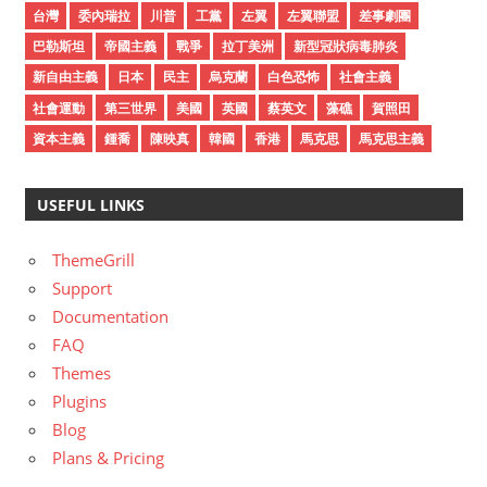
e
台灣
委內瑞拉
川普
工黨
左翼
左翼聯盟
差事劇團
s
巴勒斯坦
帝國主義
戰爭
拉丁美洲
新型冠狀病毒肺炎
新自由主義
日本
民主
烏克蘭
白色恐怖
社會主義
社會運動
第三世界
美國
英國
蔡英文
藻礁
賀照田
資本主義
鍾喬
陳映真
韓國
香港
馬克思
馬克思主義
USEFUL LINKS
ThemeGrill
Support
Documentation
FAQ
Themes
Plugins
Blog
Plans & Pricing