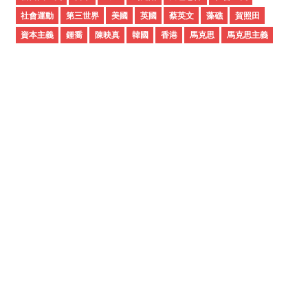
社會運動
第三世界
美國
英國
蔡英文
藻礁
賀照田
資本主義
鍾喬
陳映真
韓國
香港
馬克思
馬克思主義