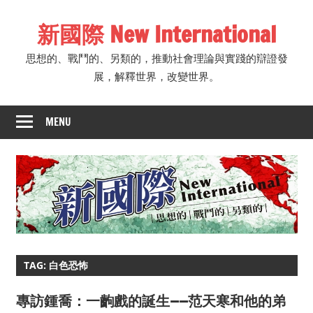
Skip
新國際 New International
to
content
思想的、戰鬥的、另類的，推動社會理論與實踐的辯證發
展，解釋世界，改變世界。
MENU
TAG: 白色恐怖
專訪鍾喬：一齣戲的誕生——范天寒和他的弟