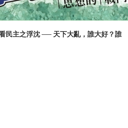
民主之浮沈 ── 天下大亂，誰大好？誰