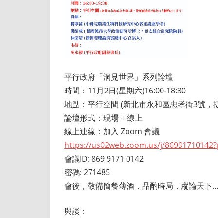
平行政府「洞見世界」系列論壇
時間：11月2日(星期六)16:00-18:30
地點：平行空間 (新北市永和區忠孝街3號，捷
論壇形式：現場 + 線上
線上連線：加入 Zoom 會議
https://us02web.zoom.us/j/86991710142
會議ID: 869 9171 0142
密碼: 271485
會後，敬備簡餐薄酒，品酌時局，縱論天下…
與談：