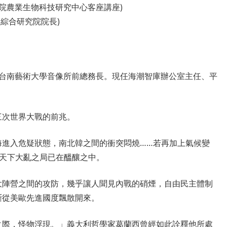
究院農業生物科技研究中心客座講座)
太綜合研究院院長)
，台南藝術大學音像所前總務長。現任海潮智庫辦公室主任、平
三次世界大戰的前兆。
海進入危疑狀態，南北韓之間的衝突悶燒……若再加上氣候變
…天下大亂之局已在醞釀之中。
大陣營之間的攻防，幾乎讓人聞見內戰的硝煙，自由民主體制
斷從美歐先進國度飄散開來。
之際，怪物浮現。」義大利哲學家葛蘭西曾經如此詮釋他所處