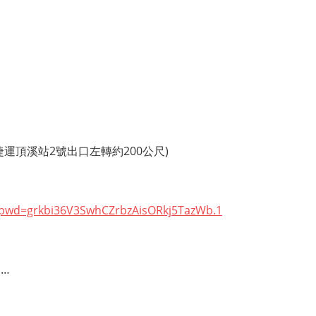
運頂溪站2號出口左轉約200公尺)
?pwd=grkbi36V3SwhCZrbzAisORkj5TazWb.1
…