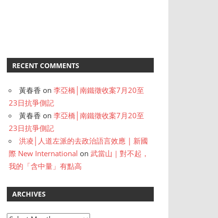
RECENT COMMENTS
黃春香
on
李亞橋│南鐵徵收案7月20至
23日抗爭側記
黃春香
on
李亞橋│南鐵徵收案7月20至
23日抗爭側記
洪凌│人道左派的去政治語言效應 | 新國
際 New International
on
武當山｜對不起，
我的「含中量」有點高
ARCHIVES