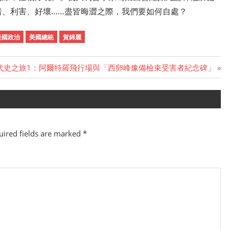
暗、利害、好壞……盡皆晦澀之際，我們要如何自處？
美國政治
美國總統
賀錦麗
代史之旅1：阿爾特羅飛行場與「西卵峰豫備檢束受害者紀念碑」
ired fields are marked
*