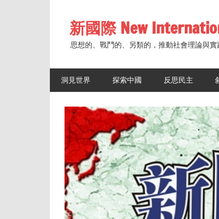
Skip
to
新國際 New Internatio
content
思想的、戰鬥的、另類的，推動社會理論與實
洞見世界
探索中國
反思民主