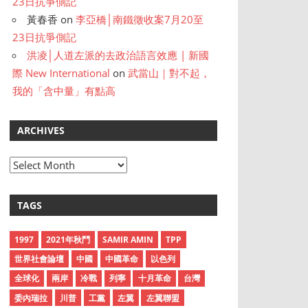
23日抗爭側記
黃春香
on
李亞橋│南鐵徵收案7月20至
23日抗爭側記
洪凌│人道左派的去政治語言效應 | 新國
際 New International
on
武當山｜對不起，
我的「含中量」有點高
ARCHIVES
A
r
c
TAGS
h
i
1997
2021年秋鬥
SAMIR AMIN
TPP
v
世界社會論壇
中國
中國革命
以色列
e
全球化
兩岸
冷戰
列寧
十月革命
台灣
s
委內瑞拉
川普
工黨
左翼
左翼聯盟