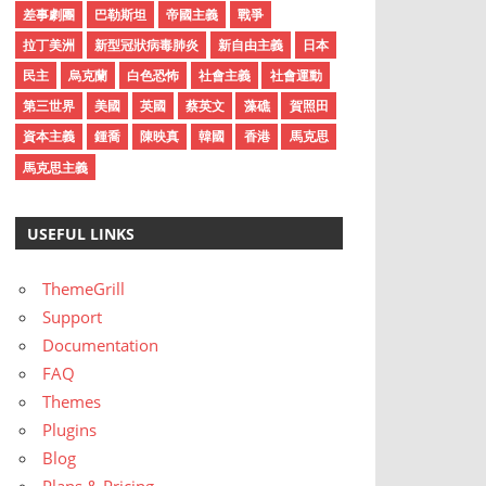
差事劇團
巴勒斯坦
帝國主義
戰爭
拉丁美洲
新型冠狀病毒肺炎
新自由主義
日本
民主
烏克蘭
白色恐怖
社會主義
社會運動
第三世界
美國
英國
蔡英文
藻礁
賀照田
資本主義
鍾喬
陳映真
韓國
香港
馬克思
馬克思主義
USEFUL LINKS
ThemeGrill
Support
Documentation
FAQ
Themes
Plugins
Blog
Plans & Pricing