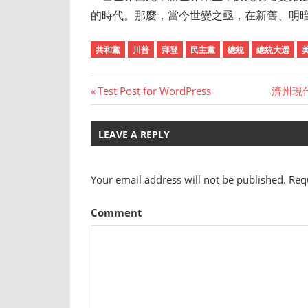
的時代。那麼，當今世變之亟，在新舊、明
共和黨
川普
拜登
民主黨
總統
總統大選
Previous
Test Post for WordPress
Next
濟州現
Post
Post:
Post:
navigation
LEAVE A REPLY
Your email address will not be published.
Requ
Comment