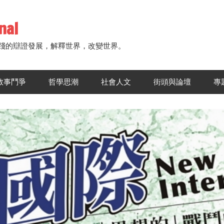
nal
踐的辯證發展，解釋世界，改變世界。
敘事鬥爭
哲學思潮
社會人文
街頭與論壇
專