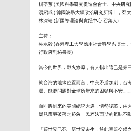
楊寧蓀 (美國科學研究促進會會士、中央研
湯紹成 ( 德國波昂大學政治研究所博士，亞
林深靖 (新國際理論與實踐中心 召集人)
主持：
吳永毅 (香港理工大學應用社會科學系博士
行政府副秘書長)
當今的世界，戰火燎原，有人指出這已是第
就台灣的地緣位置而言，中美矛盾加劇，台
遷、能源問題對全球所帶來的困頓與不安…
而即將到來的美國總統大選，情勢詭譎，兩
屢見隳壞破落之跡象，民粹法西斯的氣味不
「舊世界已死，新世界未生，於此明暗交錯