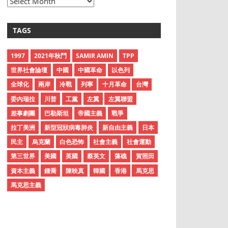
A
r
c
TAGS
h
i
1997
2021年秋鬥
SAMIR AMIN
TPP
v
世界社會論壇
中國
中國革命
以色列
e
全球化
兩岸
冷戰
列寧
十月革命
台灣
s
委內瑞拉
川普
工黨
左翼
左翼聯盟
差事劇團
巴勒斯坦
帝國主義
戰爭
拉丁美洲
新型冠狀病毒肺炎
新自由主義
日本
民主
烏克蘭
白色恐怖
社會主義
社會運動
第三世界
美國
英國
蔡英文
藻礁
賀照田
資本主義
鍾喬
陳映真
韓國
香港
馬克思
馬克思主義