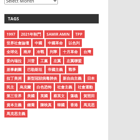
A
r
c
TAGS
h
i
1997
2021年秋鬥
SAMIR AMIN
TPP
v
世界社會論壇
中國
中國革命
以色列
e
全球化
兩岸
冷戰
列寧
十月革命
台灣
s
委內瑞拉
川普
工黨
左翼
左翼聯盟
差事劇團
巴勒斯坦
帝國主義
戰爭
拉丁美洲
新型冠狀病毒肺炎
新自由主義
日本
民主
烏克蘭
白色恐怖
社會主義
社會運動
第三世界
美國
英國
蔡英文
藻礁
賀照田
資本主義
鍾喬
陳映真
韓國
香港
馬克思
馬克思主義