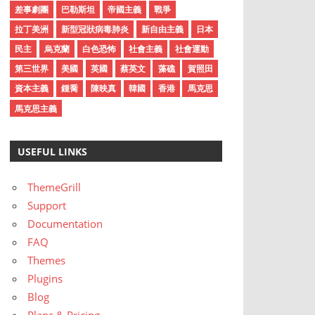
差事劇團
巴勒斯坦
帝國主義
戰爭
拉丁美洲
新型冠狀病毒肺炎
新自由主義
日本
民主
烏克蘭
白色恐怖
社會主義
社會運動
第三世界
美國
英國
蔡英文
藻礁
賀照田
資本主義
鍾喬
陳映真
韓國
香港
馬克思
馬克思主義
USEFUL LINKS
ThemeGrill
Support
Documentation
FAQ
Themes
Plugins
Blog
Plans & Pricing