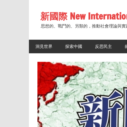
Skip
to
新國際 New Internatio
content
思想的、戰鬥的、另類的，推動社會理論與實
洞見世界
探索中國
反思民主