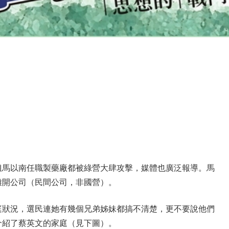
姐馬以南任職製藥廠都被綠營大肆攻擊，媒體也廣泛報導。馬
離開公司（民間公司，非國營）。
庭狀況，選民連她有幾個兄弟姊妹都搞不清楚，更不要說他們
介紹了蔡英文的家庭（見下圖）。