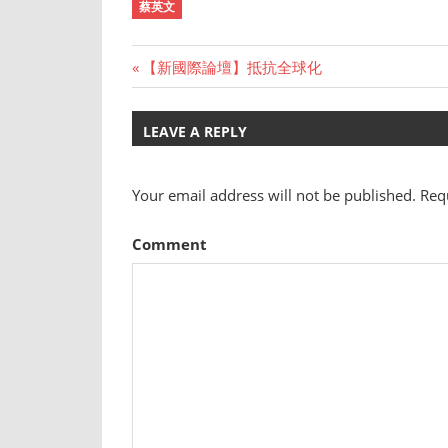
蔡英文
Previous
【新國際論壇】抵抗全球化
Post
Post:
navigation
LEAVE A REPLY
Your email address will not be published.
Requ
Comment