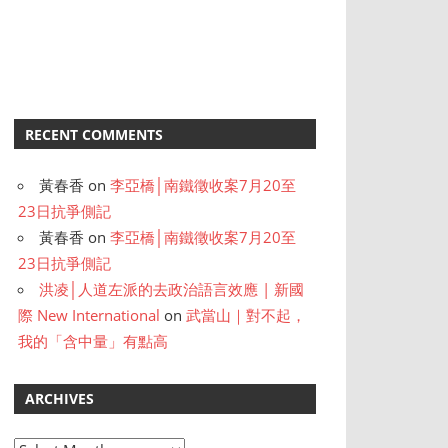
RECENT COMMENTS
黃春香
on
李亞橋│南鐵徵收案7月20至
23日抗爭側記
黃春香
on
李亞橋│南鐵徵收案7月20至
23日抗爭側記
洪凌│人道左派的去政治語言效應 | 新國
際 New International
on
武當山｜對不起，
我的「含中量」有點高
ARCHIVES