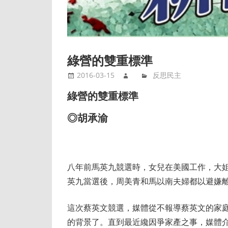
綠營的雙重標準
2016-03-15
反思民主
綠營的雙重標準
◎胡承渝
八年前馬英九競選時，女兒在美國工作，大
英九當選後，周美青和馬以南夫婦都以避嫌
這次蔡英文競選，媒體從不報導蔡英文的家
的背景了。直到最近纔因爭家產之事，媒體