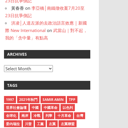
23日抗爭側記
黃春香
on
李亞橋│南鐵徵收案7月20至
23日抗爭側記
洪凌│人道左派的去政治語言效應 | 新國
際 New International
on
武當山｜對不起，
我的「含中量」有點高
ARCHIVES
A
r
c
TAGS
h
i
1997
2021年秋鬥
SAMIR AMIN
TPP
v
世界社會論壇
中國
中國革命
以色列
e
全球化
兩岸
冷戰
列寧
十月革命
台灣
s
委內瑞拉
川普
工黨
左翼
左翼聯盟