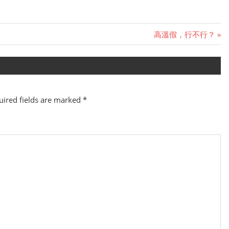
Next
高溫假，行不行？
Post:
ired fields are marked
*