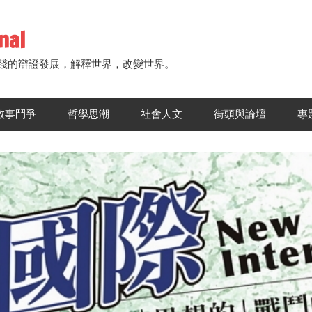
nal
踐的辯證發展，解釋世界，改變世界。
敘事鬥爭
哲學思潮
社會人文
街頭與論壇
專