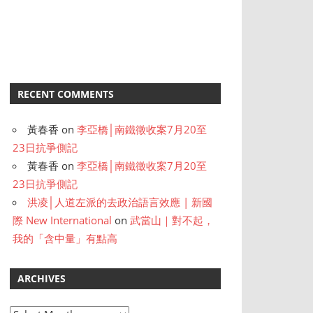
RECENT COMMENTS
黃春香
on
李亞橋│南鐵徵收案7月20至
23日抗爭側記
黃春香
on
李亞橋│南鐵徵收案7月20至
23日抗爭側記
洪凌│人道左派的去政治語言效應 | 新國
際 New International
on
武當山｜對不起，
我的「含中量」有點高
ARCHIVES