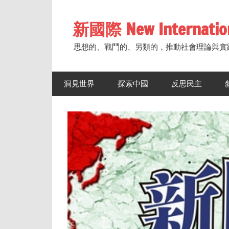
Skip
to
新國際 New Internatio
content
思想的、戰鬥的、另類的，推動社會理論與實
洞見世界
探索中國
反思民主