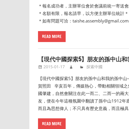
＊報名成功者，主辦單位會於會議前統一寄送會
＊名額有限，報名請早，以方便主辦單位統計＊
＊如有問題可洽：taishe.assembly@gmai
READ MORE
【現代中國探索5】朋友的孫中山和
2015-01-17
探索中國
【現代中國探索5】朋友的孫中山和我的孫中山──
賀照田 辛亥百年，傳媒熱心，帶動相關領域之
國肇建，自然會關注在此一而二、二而一的兩大
友，便在今年這種氛圍中翻讀了孫中山1912
而且為思想偉人；不只具有歷史意義，而且極具
READ MORE