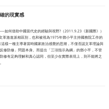
準確的現實感
─如何借助中國當代史的經驗與視野?（2011.9.23《新國際》）
和文革激進派相區別，也和被視為1975年鄧小平主持國務院工作的
代末這樣一種主導著當時國家政治感覺的思潮，不僅否認文革理論與
反修防修」問題本身。而提出「三項指示為綱」的鄧小平，不管
防修有足夠理解和真心認同，但至少在實際表現上，則不能將之
。