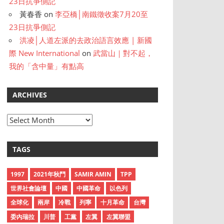
23日抗爭側記
黃春香
on
李亞橋│南鐵徵收案7月20至
23日抗爭側記
洪凌│人道左派的去政治語言效應 | 新國
際 New International
on
武當山｜對不起，
我的「含中量」有點高
ARCHIVES
A
r
c
TAGS
h
i
1997
2021年秋鬥
SAMIR AMIN
TPP
v
世界社會論壇
中國
中國革命
以色列
e
全球化
兩岸
冷戰
列寧
十月革命
台灣
s
委內瑞拉
川普
工黨
左翼
左翼聯盟