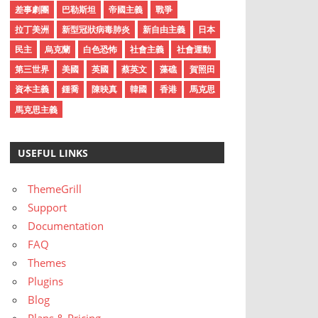
差事劇團
巴勒斯坦
帝國主義
戰爭
拉丁美洲
新型冠狀病毒肺炎
新自由主義
日本
民主
烏克蘭
白色恐怖
社會主義
社會運動
第三世界
美國
英國
蔡英文
藻礁
賀照田
資本主義
鍾喬
陳映真
韓國
香港
馬克思
馬克思主義
USEFUL LINKS
ThemeGrill
Support
Documentation
FAQ
Themes
Plugins
Blog
Plans & Pricing