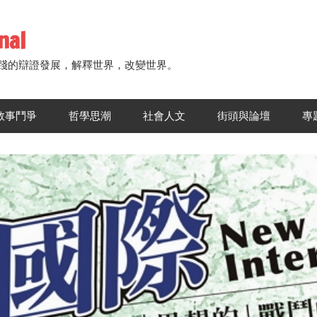
nal
踐的辯證發展，解釋世界，改變世界。
敘事鬥爭
哲學思潮
社會人文
街頭與論壇
專