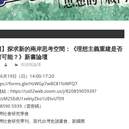
壇】探求新的兩岸思考空間：《理想主義重建是否
何可能？》新書論壇
街頭與論壇
月19日（日）14:00-17:20
://forms.gle/HzWGp7wBC81foWFQ7
https://us02web.zoom.us/j/82085905939?
UzM25EdU1xektyZko1UEtvUT09
 8590 5939（需密碼）
灣社會研究學會
灣社會研究季刊、當代台灣史讀書會、新國際