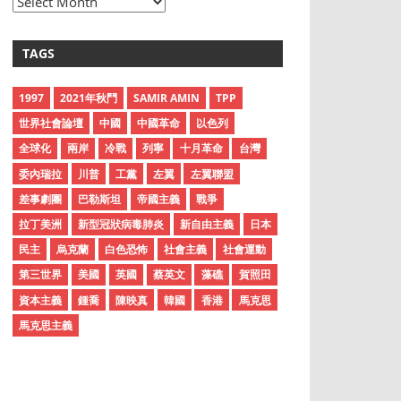
A
r
c
TAGS
h
i
1997
2021年秋鬥
SAMIR AMIN
TPP
v
世界社會論壇
中國
中國革命
以色列
e
全球化
兩岸
冷戰
列寧
十月革命
台灣
s
委內瑞拉
川普
工黨
左翼
左翼聯盟
差事劇團
巴勒斯坦
帝國主義
戰爭
拉丁美洲
新型冠狀病毒肺炎
新自由主義
日本
民主
烏克蘭
白色恐怖
社會主義
社會運動
第三世界
美國
英國
蔡英文
藻礁
賀照田
資本主義
鍾喬
陳映真
韓國
香港
馬克思
馬克思主義