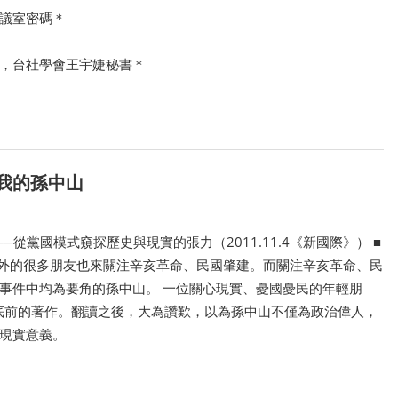
議室密碼＊
l.com，台社學會王宇婕秘書＊
我的孫中山
從黨國模式窺探歷史與現實的張力（2011.11.4《新國際》） ■
外的很多朋友也來關注辛亥革命、民國肇建。而關注辛亥革命、民
事件中均為要角的孫中山。 一位關心現實、憂國憂民的年輕朋
年底前的著作。翻讀之後，大為讚歎，以為孫中山不僅為政治偉人，
現實意義。