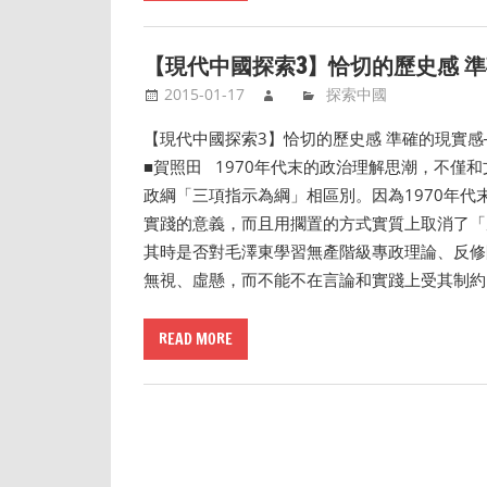
【現代中國探索3】恰切的歷史感 
2015-01-17
探索中國
【現代中國探索3】恰切的歷史感 準確的現實感─
■賀照田 1970年代末的政治理解思潮，不僅
政綱「三項指示為綱」相區別。因為1970年
實踐的意義，而且用擱置的方式實質上取消了「
其時是否對毛澤東學習無產階級專政理論、反修
無視、虛懸，而不能不在言論和實踐上受其制約
READ MORE