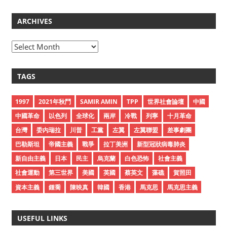
ARCHIVES
A
r
c
TAGS
h
i
1997
2021年秋鬥
SAMIR AMIN
TPP
世界社會論壇
中國
v
中國革命
以色列
全球化
兩岸
冷戰
列寧
十月革命
e
台灣
委內瑞拉
川普
工黨
左翼
左翼聯盟
差事劇團
s
巴勒斯坦
帝國主義
戰爭
拉丁美洲
新型冠狀病毒肺炎
新自由主義
日本
民主
烏克蘭
白色恐怖
社會主義
社會運動
第三世界
美國
英國
蔡英文
藻礁
賀照田
資本主義
鍾喬
陳映真
韓國
香港
馬克思
馬克思主義
USEFUL LINKS