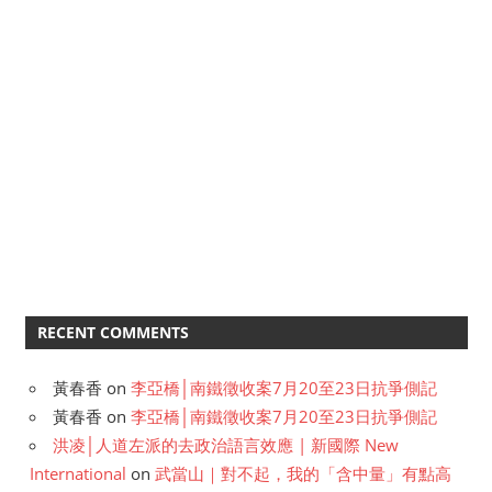
RECENT COMMENTS
黃春香
on
李亞橋│南鐵徵收案7月20至23日抗爭側記
黃春香
on
李亞橋│南鐵徵收案7月20至23日抗爭側記
洪凌│人道左派的去政治語言效應 | 新國際 New
International
on
武當山｜對不起，我的「含中量」有點高