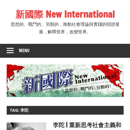
Skip
新國際 New International
to
content
思想的、戰鬥的、另類的，推動社會理論與實踐的辯證發
展，解釋世界，改變世界。
MENU
TAG: 李陀
李陀 | 重新思考社會主義和