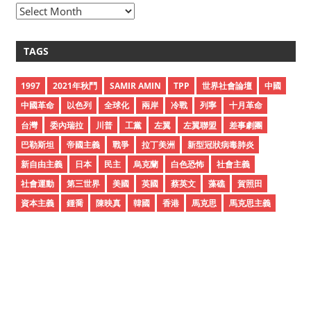
A
r
c
TAGS
h
i
1997
2021年秋鬥
SAMIR AMIN
TPP
世界社會論壇
中國
v
中國革命
以色列
全球化
兩岸
冷戰
列寧
十月革命
e
台灣
委內瑞拉
川普
工黨
左翼
左翼聯盟
差事劇團
s
巴勒斯坦
帝國主義
戰爭
拉丁美洲
新型冠狀病毒肺炎
新自由主義
日本
民主
烏克蘭
白色恐怖
社會主義
社會運動
第三世界
美國
英國
蔡英文
藻礁
賀照田
資本主義
鍾喬
陳映真
韓國
香港
馬克思
馬克思主義