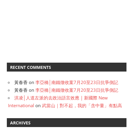
RECENT COMMENTS
黃春香
on
李亞橋│南鐵徵收案7月20至23日抗爭側記
黃春香
on
李亞橋│南鐵徵收案7月20至23日抗爭側記
洪凌│人道左派的去政治語言效應 | 新國際 New
International
on
武當山｜對不起，我的「含中量」有點高
ARCHIVES