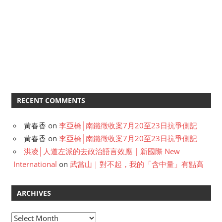
RECENT COMMENTS
黃春香
on
李亞橋│南鐵徵收案7月20至23日抗爭側記
黃春香
on
李亞橋│南鐵徵收案7月20至23日抗爭側記
洪凌│人道左派的去政治語言效應 | 新國際 New
International
on
武當山｜對不起，我的「含中量」有點高
ARCHIVES
A