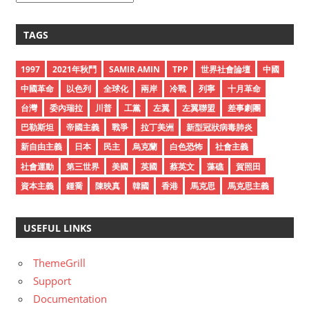
r
c
TAGS
h
i
1997
2021年秋鬥
SAMIR AMIN
TPP
世界社會論壇
中國
v
中國革命
以色列
全球化
兩岸
冷戰
列寧
十月革命
e
台灣
委內瑞拉
川普
工黨
左翼
左翼聯盟
差事劇團
s
巴勒斯坦
帝國主義
戰爭
拉丁美洲
新型冠狀病毒肺炎
新自由主義
日本
民主
烏克蘭
白色恐怖
社會主義
社會運動
第三世界
美國
英國
蔡英文
藻礁
賀照田
資本主義
鍾喬
陳映真
韓國
香港
馬克思
馬克思主義
USEFUL LINKS
ThemeGrill
Support
Documentation