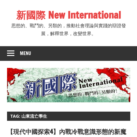
Skip
新國際 New International
to
content
思想的、戰鬥的、另類的，推動社會理論與實踐的辯證發
展，解釋世界，改變世界。
MENU
TAG: 山東流亡學生
【現代中國探索4】內戰冷戰意識形態的新魔