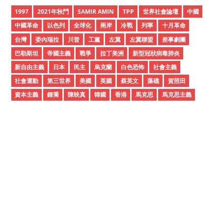
i
1997
2021年秋鬥
SAMIR AMIN
TPP
世界社會論壇
中國
v
中國革命
以色列
全球化
兩岸
冷戰
列寧
十月革命
e
台灣
委內瑞拉
川普
工黨
左翼
左翼聯盟
差事劇團
s
巴勒斯坦
帝國主義
戰爭
拉丁美洲
新型冠狀病毒肺炎
新自由主義
日本
民主
烏克蘭
白色恐怖
社會主義
社會運動
第三世界
美國
英國
蔡英文
藻礁
賀照田
資本主義
鍾喬
陳映真
韓國
香港
馬克思
馬克思主義