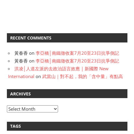
RECENT COMMENTS
黃春香
on
李亞橋│南鐵徵收案7月20至23日抗爭側記
黃春香
on
李亞橋│南鐵徵收案7月20至23日抗爭側記
洪凌│人道左派的去政治語言效應 | 新國際 New
International
on
武當山｜對不起，我的「含中量」有點高
ARCHIVES
A
r
c
TAGS
h