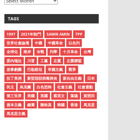
A
r
c
TAGS
h
i
1997
2021年秋鬥
SAMIR AMIN
TPP
v
世界社會論壇
中國
中國革命
以色列
e
全球化
兩岸
冷戰
列寧
十月革命
台灣
s
委內瑞拉
川普
工黨
左翼
左翼聯盟
差事劇團
巴勒斯坦
帝國主義
戰爭
拉丁美洲
新型冠狀病毒肺炎
新自由主義
日本
民主
烏克蘭
白色恐怖
社會主義
社會運動
第三世界
美國
英國
蔡英文
藻礁
賀照田
資本主義
鍾喬
陳映真
韓國
香港
馬克思
馬克思主義