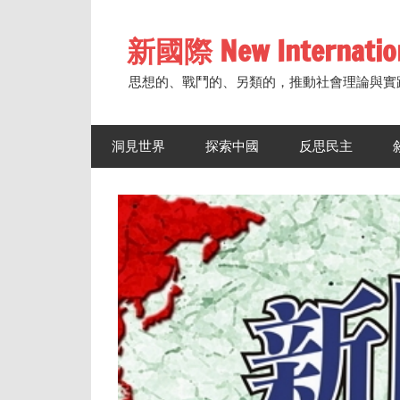
Skip
to
新國際 New Internatio
content
思想的、戰鬥的、另類的，推動社會理論與實
洞見世界
探索中國
反思民主