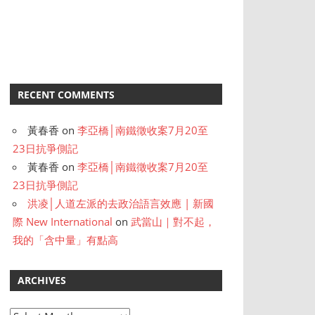
RECENT COMMENTS
黃春香
on
李亞橋│南鐵徵收案7月20至
23日抗爭側記
黃春香
on
李亞橋│南鐵徵收案7月20至
23日抗爭側記
洪凌│人道左派的去政治語言效應 | 新國
際 New International
on
武當山｜對不起，
我的「含中量」有點高
ARCHIVES