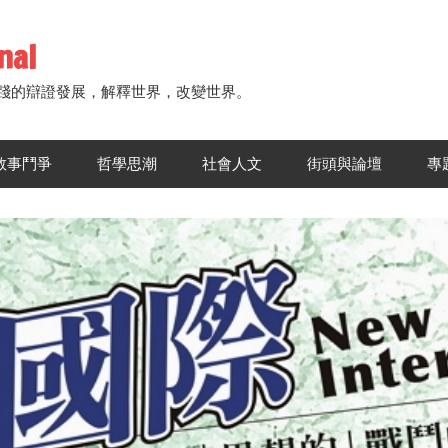
nal
踐的辯證發展，解釋世界，改變世界。
敘事鬥爭
哲學思潮
社會人文
街頭與論壇
專