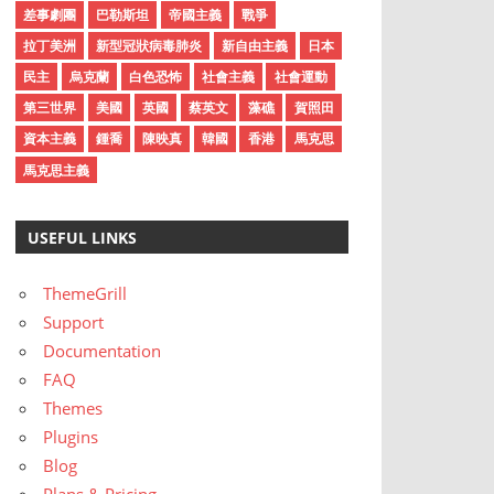
差事劇團
巴勒斯坦
帝國主義
戰爭
拉丁美洲
新型冠狀病毒肺炎
新自由主義
日本
民主
烏克蘭
白色恐怖
社會主義
社會運動
第三世界
美國
英國
蔡英文
藻礁
賀照田
資本主義
鍾喬
陳映真
韓國
香港
馬克思
馬克思主義
USEFUL LINKS
ThemeGrill
Support
Documentation
FAQ
Themes
Plugins
Blog
Plans & Pricing