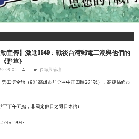
動宣傳】激進1949：戰後台灣郵電工潮與他們的
物《野草》
20-09-04
街頭與論壇
：勞工博物館（801高雄市前金區中正四路261號），高捷橘線市
日上午九點至下午五點，非國定假日之週日休館）
927431904/