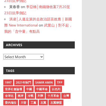
23日抗爭側記
黃春香
on
李亞橋│南鐵徵收案7月20至
23日抗爭側記
洪凌│人道左派的去政治語言效應 | 新國
際 New International
on
武當山｜對不起，
我的「含中量」有點高
ARCHIVES
A
r
c
TAGS
h
i
1997
2021年秋鬥
SAMIR AMIN
TPP
v
世界社會論壇
中國
中國革命
以色列
e
全球化
兩岸
冷戰
列寧
十月革命
台灣
s
委內瑞拉
川普
工黨
左翼
左翼聯盟