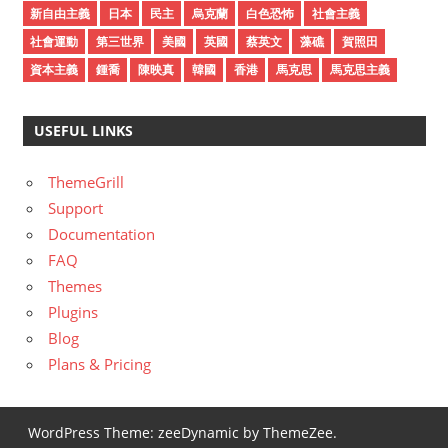
新自由主義
日本
民主
烏克蘭
白色恐怖
社會主義
社會運動
第三世界
美國
英國
蔡英文
藻礁
賀照田
資本主義
鍾喬
陳映真
韓國
香港
馬克思
馬克思主義
USEFUL LINKS
ThemeGrill
Support
Documentation
FAQ
Themes
Plugins
Blog
Plans & Pricing
WordPress Theme: zeeDynamic by ThemeZee.