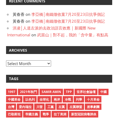
RECENT COMMENTS
黃春香
on
李亞橋│南鐵徵收案7月20至23日抗爭側記
黃春香
on
李亞橋│南鐵徵收案7月20至23日抗爭側記
洪凌│人道左派的去政治語言效應 | 新國際 New
International
on
武當山｜對不起，我的「含中量」有點高
ARCHIVES
A
r
c
TAGS
h
i
1997
2021年秋鬥
SAMIR AMIN
TPP
世界社會論壇
中國
v
中國革命
以色列
全球化
兩岸
冷戰
列寧
十月革命
e
台灣
委內瑞拉
川普
工黨
左翼
左翼聯盟
差事劇團
s
巴勒斯坦
帝國主義
戰爭
拉丁美洲
新型冠狀病毒肺炎