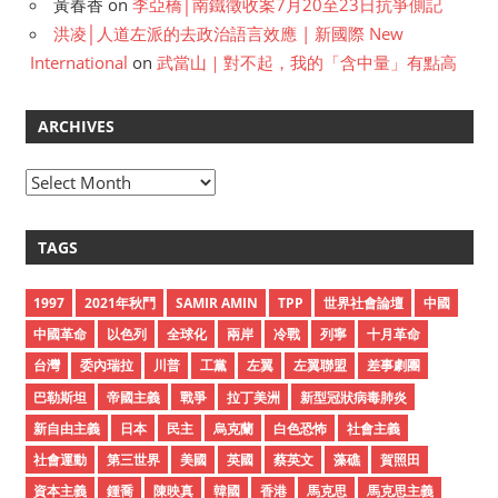
黃春香
on
李亞橋│南鐵徵收案7月20至23日抗爭側記
洪凌│人道左派的去政治語言效應 | 新國際 New
International
on
武當山｜對不起，我的「含中量」有點高
ARCHIVES
A
r
c
TAGS
h
i
1997
2021年秋鬥
SAMIR AMIN
TPP
世界社會論壇
中國
v
中國革命
以色列
全球化
兩岸
冷戰
列寧
十月革命
e
台灣
委內瑞拉
川普
工黨
左翼
左翼聯盟
差事劇團
s
巴勒斯坦
帝國主義
戰爭
拉丁美洲
新型冠狀病毒肺炎
新自由主義
日本
民主
烏克蘭
白色恐怖
社會主義
社會運動
第三世界
美國
英國
蔡英文
藻礁
賀照田
資本主義
鍾喬
陳映真
韓國
香港
馬克思
馬克思主義