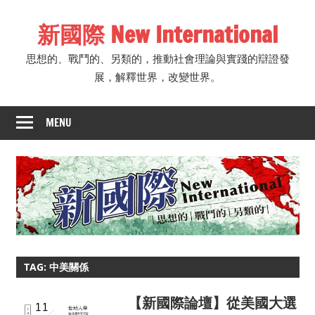
Skip
新國際 New International
to
content
思想的、戰鬥的、另類的，推動社會理論與實踐的辯證發
展，解釋世界，改變世界。
MENU
TAG: 中美關係
【新國際論壇】從美國大選